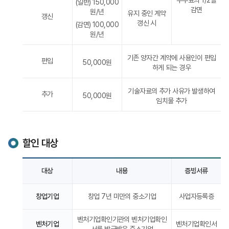
(일반) 150,000
감면
원/년
유지 중인 계약
갱신
갱신 시
(감면) 100,000
원/년
기존 양자간 계약에 사용인이 편입
편입
50,000원
하게 되는 경우
기술자료의 추가 사유가 발생하여
추가
50,000원
임치물 추가
할인 대상
기술자료
대상
내용
증빙서류
임치
수수료
할인
창업기업
창업 7년 미만의 중소기업
사업자등록증
대상
및
벤처기업확인기관의 벤처기업확인
적용
벤처기업
벤처기업확인서
서를 발급받은 중소기업