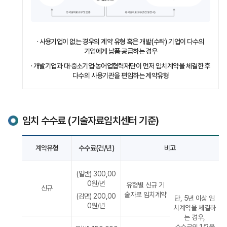
· 사용기업이 없는 경우의 계약 유형 혹은 개발(수탁) 기업이 다수의
기업에게 납품·공급하는 경우
· 개발기업과 대·중소기업·농어업협력재단이 먼저 임치계약을 체결한 후
다수의 사용기관을 편입하는 계약유형
임치 수수료 (기술자료임치센터 기준)
기술자료
계약유형
수수료(건/년)
비고
임치
계약
유형별
(일반) 300,00
수수료
0원/년
유형별 신규 기
기준
신규
술자료 임치계약
(감면) 200,00
단, 5년 이상 임
0원/년
치계약을 체결하
는 경우,
수수료의 1/2을