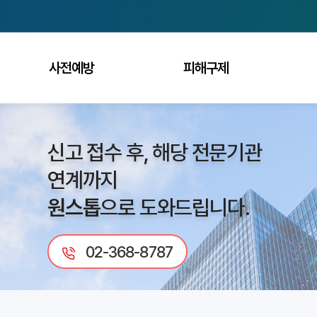
사전예방
피해구제
신고 접수 후,
해당 전문기관
연계까지
원스톱
으로 도와드립니다.
02-368-8787