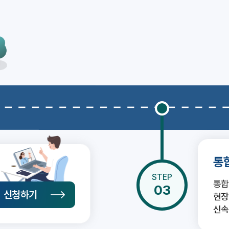
통
STEP
통합
03
신청하기
현장
신속