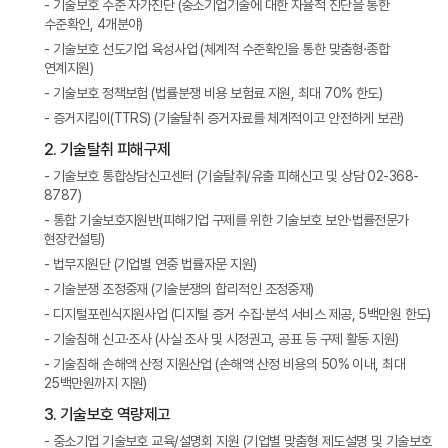
- 기술보호 수준 자가진단 (중소기업기술에 대한 자율적 진단을 통한
수준확인, 4개분야)
- 기술보호 선도기업 육성사업 (체계적 수준확인을 통한 맞춤형·종합
연계지원)
- 기술보호 정책보험 (법률분쟁 비용 보험료 지원, 최대 70% 한도)
- 증거지킴이(TTRS) (기술탈취 증거자료를 체계적이고 안전하게 보관)
2. 기술탈취 피해구제
- 기술보호 통합상담신고센터 (기술탈취/유출 피해신고 및 상담 02-368-
8787)
- 통합 기술보호지원반(피해기업 구제를 위한 기술보호 보안·법률전문가
현장컨설팅)
- 법무지원단 (기업별 연중 법률자문 지원)
- 기술분쟁 조정중재 (기술분쟁의 합리적인 조정중재)
- 디지털포렌식지원사업 (디지털 증거 수집·분석 서비스 제공, 5백만원 한도)
- 기술침해 신고·조사 (사실 조사 및 시정권고, 공표 등 구제 활동 지원)
- 기술침해 손해액 산정 지원산업 (손해액 산정 비용의 50% 이내, 최대
25백만원까지 지원)
3. 기술보호 역량제고
- 중소기업 기술보호 교육/설명회 지원 (기업별 맞춤형 제도설명 및 기술보호