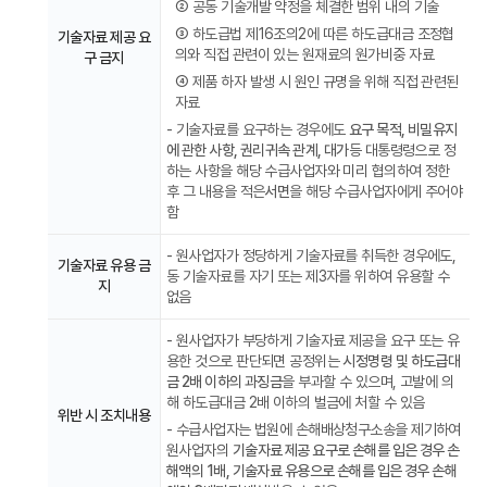
·
② 공동 기술개발 약정을 체결한 범위 내의 기술
의무
③ 하도급법 제16조의2에 따른 하도급대금 조정협
기술자료 제공 요
사항
의와 직접 관련이 있는 원재료의 원가비중 자료
구 금지
④ 제품 하자 발생 시 원인 규명을 위해 직접 관련된
자료
- 기술자료를 요구하는 경우에도
요구 목적, 비밀유지
에 관한 사항, 권리귀속 관계, 대가
등 대통령령으로 정
하는 사항을 해당 수급사업자와 미리 협의하여 정한
후 그 내용을 적은
서면
을 해당 수급사업자에게 주어야
함
- 원사업자가 정당하게 기술자료를 취득한 경우에도,
기술자료 유용 금
동 기술자료를 자기 또는 제3자를 위하여 유용할 수
지
없음
- 원사업자가 부당하게 기술자료 제공을 요구 또는 유
용한 것으로 판단되면 공정위는
시정명령 및 하도급대
금 2배 이하의 과징금
을 부과할 수 있으며, 고발에 의
해 하도급대금 2배 이하의 벌금에 처할 수 있음
위반 시 조치내용
- 수급사업자는 법원에 손해배상청구소송을 제기하여
원사업자의
기술자료 제공 요구로 손해를 입은 경우 손
해액의 1배, 기술자료 유용으로 손해를 입은 경우 손해