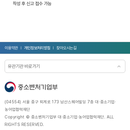
작성 후 신고 접수 가능
이용약관
개인정보처리방침
찾아오시는길
유관기관 바로가기
선택됨
(04554) 서울 중구 퇴계로 173 남산스퀘어빌딩 7층 대·중소기업·
농어업협력재단
Copyright © 중소벤처기업부 대·중소기업·농어업협력재단. ALL
RIGHTS RESERVED.