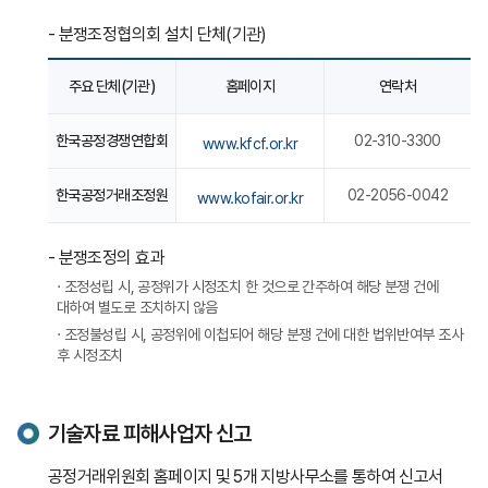
- 분쟁조정협의회 설치 단체(기관)
산업기술보호수사대
주요 단체(기관)
홈페이지
연락처
지방청별
피해신고
및
한국공정경쟁연합회
02-310-3300
www.kfcf.or.kr
상담전화
안내
한국공정거래조정원
02-2056-0042
www.kofair.or.kr
- 분쟁조정의 효과
· 조정성립 시, 공정위가 시정조치 한 것으로 간주하여 해당 분쟁 건에
대하여 별도로 조치하지 않음
· 조정불성립 시, 공정위에 이첩되어 해당 분쟁 건에 대한 법위반여부 조사
후 시정조치
기술자료 피해사업자 신고
공정거래위원회 홈페이지 및 5개 지방사무소를 통하여 신고서